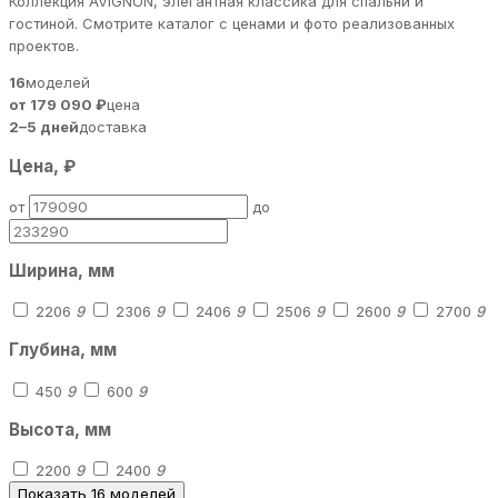
Коллекция AVIGNON, элегантная классика для спальни и
гостиной. Смотрите каталог с ценами и фото реализованных
проектов.
16
моделей
от 179 090 ₽
цена
2–5 дней
доставка
Цена, ₽
от
до
Ширина, мм
2206
9
2306
9
2406
9
2506
9
2600
9
2700
9
Глубина, мм
450
9
600
9
Высота, мм
2200
9
2400
9
Показать 16 моделей