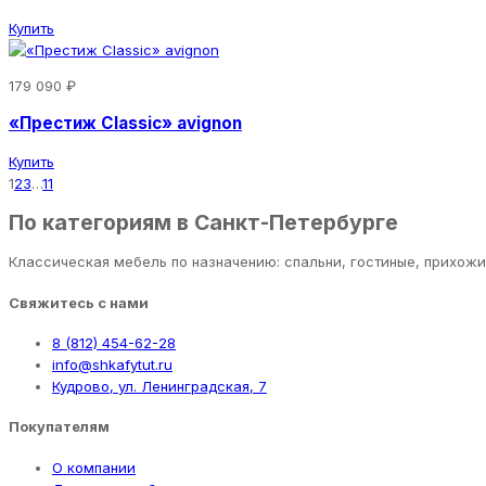
Купить
179 090 ₽
«Престиж Classic» avignon
Купить
1
2
3
…
11
По категориям в Санкт-Петербурге
Классическая мебель по назначению: спальни, гостиные, прихож
Свяжитесь с нами
8 (812) 454-62-28
info@shkafytut.ru
Кудрово, ул. Ленинградская, 7
Покупателям
О компании