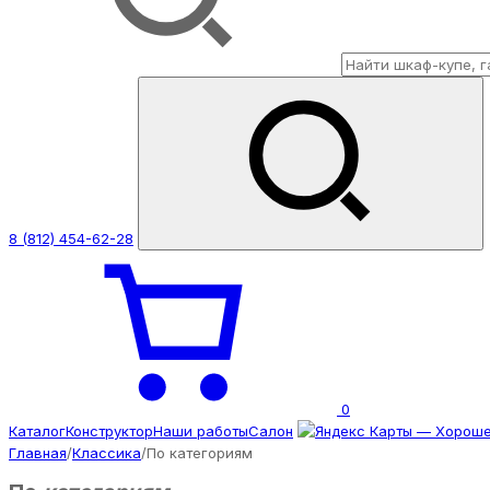
8 (812) 454-62-28
0
Каталог
Конструктор
Наши работы
Салон
Главная
/
Классика
/
По категориям