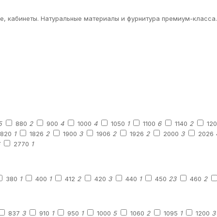
ие, кабинеты. Натуральные материалы и фурнитура премиум-класса.
5
880
2
900
4
1000
4
1050
1
1100
6
1140
2
12
1820
1
1826
2
1900
3
1906
2
1926
2
2000
3
2026
2770
1
380
1
400
1
412
2
420
3
440
1
450
23
460
2
837
3
910
1
950
1
1000
5
1060
2
1095
1
1200
3