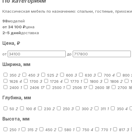
По
категориям
Классическая мебель по назначению: спальни, гостиные, прихож
98
моделей
от 34 100 ₽
цена
2–5 дней
доставка
Цена, ₽
от
до
Ширина, мм
350
2
450
3
525
2
600
3
630
3
700
4
800
1626
4
1700
3
1726
4
1770
1
1800
3
1806
2
2400
1
2406
17
2500
1
2506
17
2600
18
2700
16
Глубина, мм
50
2
100
6
230
2
250
3
300
2
311
1
350
4
Высота, мм
250
1
315
2
450
2
580
1
750
4
770
1
817
3