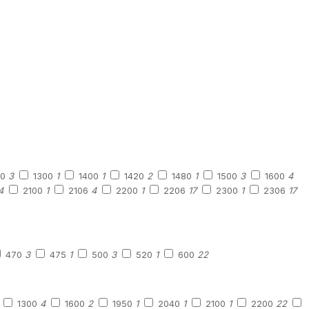
00
3
1300
1
1400
1
1420
2
1480
1
1500
3
1600
4
4
2100
1
2106
4
2200
1
2206
17
2300
1
2306
17
470
3
475
1
500
3
520
1
600
22
1300
4
1600
2
1950
1
2040
1
2100
1
2200
22