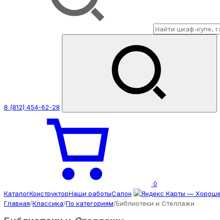
8 (812) 454-62-28
0
Каталог
Конструктор
Наши работы
Салон
Главная
/
Классика
/
По категориям
/
Библиотеки и Стеллажи