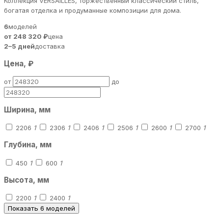
Коллекция VERSAILLES, торжественный классический стиль,
богатая отделка и продуманные композиции для дома.
6
моделей
от 248 320 ₽
цена
2–5 дней
доставка
Цена, ₽
от
до
Ширина, мм
2206
1
2306
1
2406
1
2506
1
2600
1
2700
1
Глубина, мм
450
1
600
1
Высота, мм
2200
1
2400
1
Показать 6 моделей