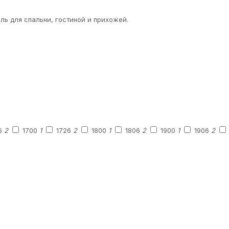
ль для спальни, гостиной и прихожей.
6
2
1700
1
1726
2
1800
1
1806
2
1900
1
1906
2