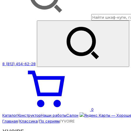
8 (812) 454-62-28
0
Каталог
Конструктор
Наши работы
Салон
Главная
/
Классика
/
По сериям
/
YVOIRE