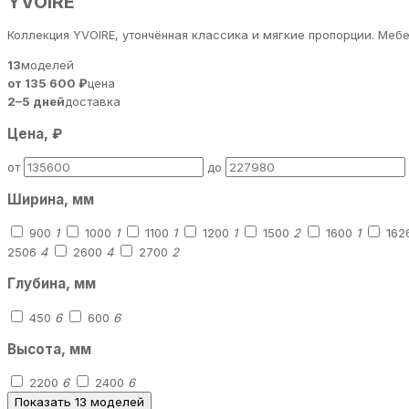
YVOIRE
Коллекция YVOIRE, утончённая классика и мягкие пропорции. Мебе
13
моделей
от 135 600 ₽
цена
2–5 дней
доставка
Цена, ₽
от
до
Ширина, мм
900
1
1000
1
1100
1
1200
1
1500
2
1600
1
162
2506
4
2600
4
2700
2
Глубина, мм
450
6
600
6
Высота, мм
2200
6
2400
6
Показать 13 моделей