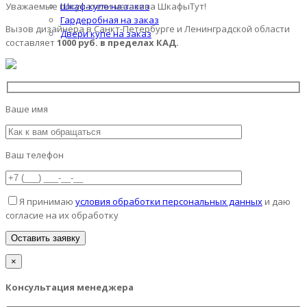
Шкаф-купе на заказ
Уважаемые покупатели магазина ШкафыТут!
Гардеробная на заказ
Вызов дизайнера в Санкт-Петербурге и Ленинградской области
Двери купе на заказ
составляет
1000 руб. в пределах КАД.
Ваше имя
Ваш телефон
Я принимаю
условия обработки персональных данных
и даю
согласие на их обработку
×
Консультация менеджера