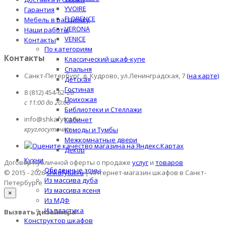
YVOIRE
Гарантия
FLORENCE
Мебель в рассрочку
VERONA
Наши работы
VENICE
Контакты
По категориям
Контакты
Классический шкаф-купе
Спальня
Санкт-Петербург, д. Кудрово, ул.Ленинградская, 7
(на карте)
Детская
Гостиная
8 (812) 454-62-28
Прихожая
с 11:00 до 20:00
Библиотеки и Стеллажи
info@shkafytut.ru
Кабинет
круглосуточно
Комоды и Тумбы
Межкомнатные двери
Декор
Кухни
Договор публичной оферты о продаже
услуг
и
товаров
Обеденные зоны
© 2015 - 2026
shkafytut.ru
| Интернет-магазин шкафов в Санкт-
Из массива дуба
Петербурге
Из массива ясеня
×
Из МДФ
Из пластика
Вызвать дизайнера
Конструктор шкафов