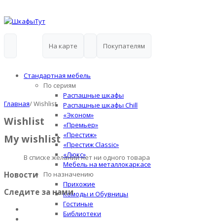
На карте
Покупателям
Стандартная мебель
По сериям
Распашные шкафы
Главная
/
Wishlist
Распашные шкафы Chill
«Эконом»
Wishlist
«Премьер»
«Престиж»
My wishlist
«Престиж Classic»
«Люкс»
В списке желаний нет ни одного товара
Мебель на металлокаркасе
Новости
По назначению
Прихожие
Следите за нами
Комоды и Обувницы
Гостиные
Библиотеки