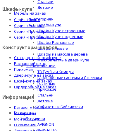
Спальни
Детские
Шкафы-купе
Мебель на заказ
По категориям
Серия «Люкс»
Шкафы-Купе
Серия «Эконом»
Шкафы-Купе встроенные
Серия «Премьер»
Шкафы-Купе подвесные
Серия «Престиж»
Шкафы Распашные
Конструкторы шкафов
Шкафы Угловые
Шкафы из массива дерева
Стандартный шкаф-купе
Межкомнатные двери купе
Распашной шкаф
По назначению
Прихожая
ТВ Тумбы и Комоды
Двери-купе на заказ
Гардеробные системы и Стеллажи
Шкаф-купе на заказ
Гостиные
Гардеробной на заказ
Прихожие
Спальни
Информация
Детские
Кабинеты и Библиотеки
Каталог мебели
Классика
Материалы
По сериям
Мой аккаунт
AVIGNON
О компании
VERSAILLES
Доставка и сборка