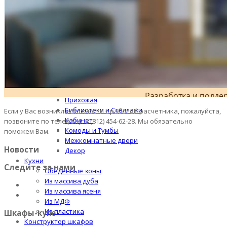
YVOIRE
FLORENCE
VERONA
VENICE
По категориям
Классический шкаф-купе
Спальня
Детская
Гостиная
Прихожая
Библиотеки и Стеллажи
Если у Вас возникли сложности с работой расчетника, пожалуйста,
Кабинет
позвоните по телефону: 8 (812) 454-62-28. Мы обязательно
Комоды и Тумбы
поможем Вам.
Межкомнатные двери
Новости
Декор
Кухни
Следите за нами
Обеденные зоны
Из массива дуба
Из массива ясеня
Из МДФ
Из пластика
Шкафы-купе
Конструктор шкафов