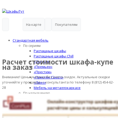
На карте
Покупателям
Стандартная мебель
По сериям
Распашные шкафы
Распашные шкафы Chill
Расчет стоимости шкафа-купе
«Эконом»
на заказ
«Премьер»
«Престиж»
Внимание! Цены указаны без учета скидок. Актуальные скидки
«Престиж Classic»
уточняйте у продавца — консультанта по телефону 8 (812) 454-62-
«Люкс»
28
Мебель на металлокаркасе
По назначению
Прихожие
Комоды и Обувницы
Гостиные
Библиотеки