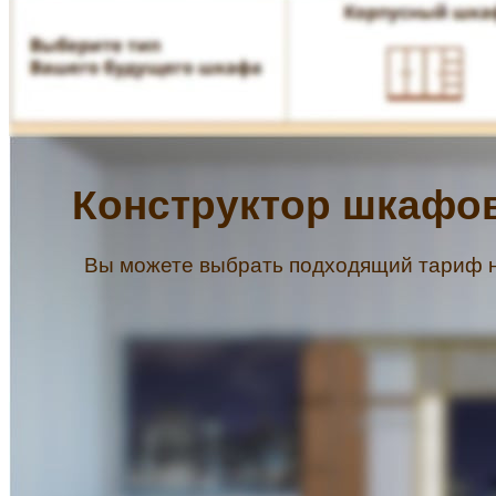
Спальни
Детские
Мебель на заказ
По категориям
Шкафы-Купе
Шкафы-Купе встроенные
Шкафы-Купе подвесные
Шкафы Распашные
Шкафы Угловые
Шкафы из массива дерева
Межкомнатные двери купе
По назначению
ТВ Тумбы и Комоды
Гардеробные системы и Стеллажи
Гостиные
Прихожие
Спальни
Детские
Кабинеты и Библиотеки
Классика
По сериям
AVIGNON
VERSAILLES