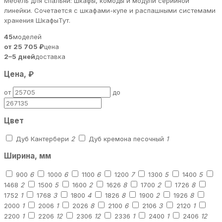
Мебель для спальни: шкафы, комоды и модули серийной
линейки. Сочетается с шкафами-купе и распашными системами
хранения ШкафыТут.
45
моделей
от 25 705 ₽
цена
2–5 дней
доставка
Цена, ₽
от
до
Цвет
Дуб Кантербери
2
Дуб кремона песочный
1
Ширина, мм
900
6
1000
6
1100
6
1200
7
1300
5
1400
5
1468
2
1500
5
1600
2
1626
8
1700
2
1726
8
1752
1
1768
3
1800
4
1826
8
1900
2
1926
8
2000
1
2006
1
2026
8
2100
6
2106
3
2120
1
2200
1
2206
12
2306
12
2336
1
2400
1
2406
12