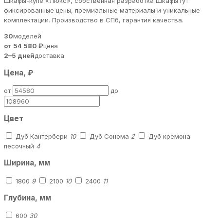
Шкафы-купе «Люкс», собственная разработка ШкафыТут:
фиксированные цены, премиальные материалы и уникальные
комплектации. Производство в СПб, гарантия качества.
30
моделей
от 54 580 ₽
цена
2–5 дней
доставка
Цена, ₽
от
до
Цвет
Дуб Кантербери
10
Дуб Сонома
2
Дуб кремона
песочный
4
Ширина, мм
1800
9
2100
10
2400
11
Глубина, мм
600
30