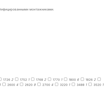
ертифицированными монтажниками.
1726
2
1752
1
1768
2
1770
1
1800
6
1826
2
4
2600
4
2620
9
2700
4
3220
1
3488
1
3520
1