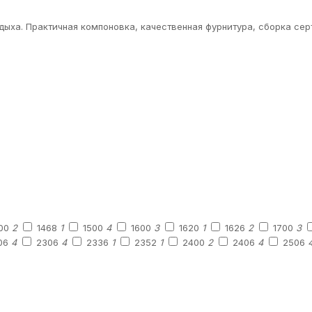
тдыха. Практичная компоновка, качественная фурнитура, сборка с
00
2
1468
1
1500
4
1600
3
1620
1
1626
2
1700
3
06
4
2306
4
2336
1
2352
1
2400
2
2406
4
2506