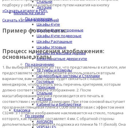
Спальни
подборку у себя на компьютере путем нажатия на кнопку
Детские
«Скачать каталог в PDF».
Мебель на заказ
По категориям
Скачать каталог изображений
Шкафы-Купе
Пример фотопечати:
Шкафы-Купе встроенные
Шкафы-Купе подвесные
Шкафы Распашные
Шкафы Угловые
Процесс нанесения изображения:
Шкафы из массива дерева
основные этапы
Межкомнатные двери купе
По назначению
1. Вы выбираете рисунок из тех, что представлены в каталоге, или
ТВ Тумбы и Комоды
предоставляете свой. Если решите воспользоваться вторым
Гардеробные системы и Стеллажи
вариантом, вам необходимо будет связаться с нашим
Гостиные
менеджером, чтобы узнать весь перечень критериев, которым
Прихожие
должно соответствовать изображение. 2. После
Спальни
масштабирования рисунка производится его печать в
Детские
соответствии с нужными размерами. При этом основой выступает
Кабинеты и Библиотеки
прозрачная глянцевая пленка С00Ф или матовая с эффектом инея
Классика
С324Ф. 3. Готовое изображение наклеивается на стекло, толщина
По сериям
которого, как правило, составляет 4 мм. С обратной стороны
AVIGNON
дополнительно фиксируется подложка из пленки № 11 (белой). Она
VERSAILLES