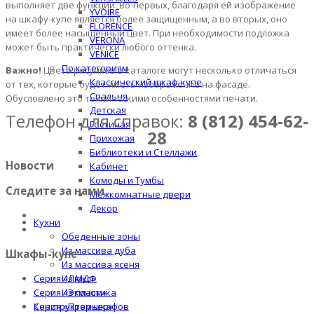
выполняет две функции. Во-первых, благодаря ей изображение
YVOIRE
на шкафу-купе является более защищенным, а во вторых, оно
FLORENCE
имеет более насыщенный цвет. При необходимости подложка
VERONA
может быть практически любого оттенка.
VENICE
По категориям
Важно!
Цвета рисунков в каталоге могут несколько отличаться
Классический шкаф-купе
от тех, которые будет иметь изображение на фасаде.
Спальня
Обусловлено это техническими особенностями печати.
Детская
Телефон для справок:
8 (812) 454-62-
Гостиная
28
Прихожая
Библиотеки и Стеллажи
Новости
Кабинет
Комоды и Тумбы
Следите за нами
Межкомнатные двери
Декор
Кухни
Обеденные зоны
Из массива дуба
Шкафы-купе
Из массива ясеня
Из МДФ
Серия «Люкс»
Из пластика
Серия «Эконом»
Конструктор шкафов
Серия «Премьер»