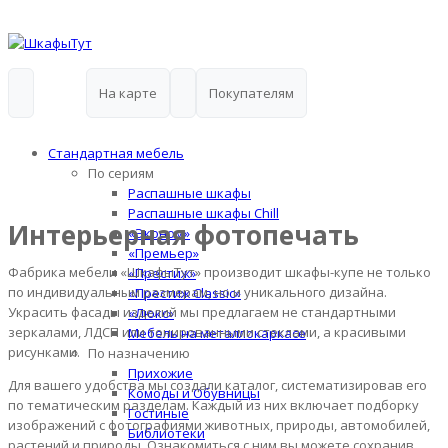
На карте
Покупателям
Стандартная мебель
По сериям
Распашные шкафы
Распашные шкафы Chill
Интерьерная фотопечать
«Эконом»
«Премьер»
Фабрика мебели «ШкафыТут» производит шкафы-купе не только
«Престиж»
по индивидуальным размерам, но и уникального дизайна.
«Престиж Classic»
Украсить фасады изделий мы предлагаем не стандартными
«Люкс»
зеркалами, ЛДСП или тонированными стеклами, а красивыми
Мебель на металлокаркасе
рисунками.
По назначению
Прихожие
Для вашего удобства мы создали каталог, систематизировав его
Комоды и Обувницы
по тематическим разделам. Каждый из них включает подборку
Гостиные
изображений с фотографиями животных, природы, автомобилей,
Библиотеки
растений и природы. Ознакомиться с ним вы можете сохранив