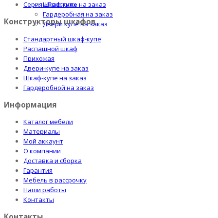
Шкаф-купе на заказ
Серия «Престиж»
Гардеробная на заказ
Конструкторы шкафов
Двери купе на заказ
Стандартный шкаф-купе
Распашной шкаф
Прихожая
Двери-купе на заказ
Шкаф-купе на заказ
Гардеробной на заказ
Информация
Каталог мебели
Материалы
Мой аккаунт
О компании
Доставка и сборка
Гарантия
Мебель в рассрочку
Наши работы
Контакты
Контакты