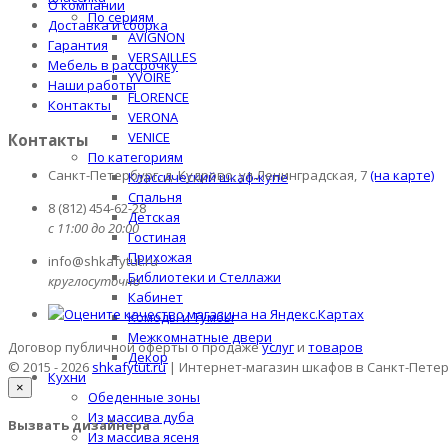
О компании
По сериям
Доставка и сборка
AVIGNON
Гарантия
VERSAILLES
Мебель в рассрочку
YVOIRE
Наши работы
FLORENCE
Контакты
VERONA
VENICE
Контакты
По категориям
Санкт-Петербург, д. Кудрово, ул.Ленинградская, 7
(на карте)
Классический шкаф-купе
Спальня
8 (812) 454-62-28
Детская
с 11:00 до 20:00
Гостиная
Прихожая
info@shkafytut.ru
Библиотеки и Стеллажи
круглосуточно
Кабинет
Комоды и Тумбы
Межкомнатные двери
Договор публичной оферты о продаже
услуг
и
товаров
Декор
© 2015 - 2026
shkafytut.ru
| Интернет-магазин шкафов в Санкт-Пете
Кухни
×
Обеденные зоны
Из массива дуба
Вызвать дизайнера
Из массива ясеня