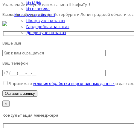
Из МДФ
Уважаемые покупатели магазина ШкафыТут!
Из пластика
Вызов дизайнера в Санкт-Петербурге и Ленинградской области со
Конструктор шкафов
Шкаф-купе на заказ
Гардеробная на заказ
Двери купе на заказ
Ваше имя
Ваш телефон
Я принимаю
условия обработки персональных данных
и даю сог
×
Консультация менеджера