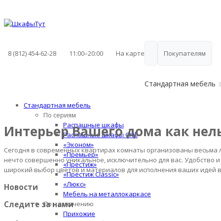
11:00–20:00
На карте
Покупателям
8 (812) 454-62-28
Стандартная мебель
Стандартная мебель
По сериям
Распашные шкафы
Интерьер Вашего дома как нел
Распашные шкафы Chill
«Эконом»
Сегодня в современных квартирах комнаты организованы весьма л
«Премьер»
нечто совершенно уникальное, исключительно для вас. Удобство и
«Престиж»
широкий выбор цветов и материалов для исполнения ваших идей 
«Престиж Classic»
«Люкс»
Новости
Мебель на металлокаркасе
По назначению
Следите за нами
Прихожие