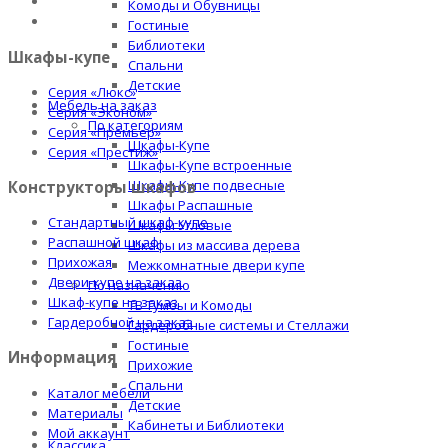
Комоды и Обувницы
Гостиные
Библиотеки
Шкафы-купе
Спальни
Детские
Серия «Люкс»
Мебель на заказ
Серия «Эконом»
По категориям
Серия «Премьер»
Шкафы-Купе
Серия «Престиж»
Шкафы-Купе встроенные
Шкафы-Купе подвесные
Конструкторы шкафов
Шкафы Распашные
Стандартный шкаф-купе
Шкафы Угловые
Распашной шкаф
Шкафы из массива дерева
Прихожая
Межкомнатные двери купе
Двери-купе на заказ
По назначению
Шкаф-купе на заказ
ТВ Тумбы и Комоды
Гардеробной на заказ
Гардеробные системы и Стеллажи
Гостиные
Информация
Прихожие
Спальни
Каталог мебели
Детские
Материалы
Кабинеты и Библиотеки
Мой аккаунт
Классика