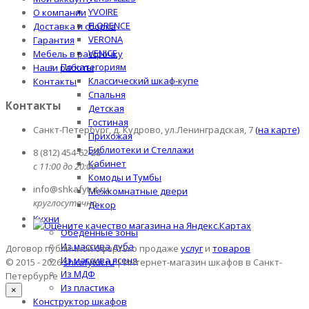
YVOIRE
О компании
FLORENCE
Доставка и сборка
VERONA
Гарантия
VENICE
Мебель в рассрочку
По категориям
Наши работы
Классический шкаф-купе
Контакты
Спальня
Контакты
Детская
Гостиная
Санкт-Петербург, д. Кудрово, ул.Ленинградская, 7
(на карте)
Прихожая
Библиотеки и Стеллажи
8 (812) 454-62-28
Кабинет
с 11:00 до 20:00
Комоды и Тумбы
info@shkafytut.ru
Межкомнатные двери
круглосуточно
Декор
Кухни
Обеденные зоны
Из массива дуба
Договор публичной оферты о продаже
услуг
и
товаров
Из массива ясеня
© 2015 - 2026
shkafytut.ru
| Интернет-магазин шкафов в Санкт-
Из МДФ
Петербурге
Из пластика
×
Конструктор шкафов