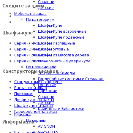
Спальни
Следите за нами
Детские
Мебель на заказ
По категориям
Шкафы-Купе
Шкафы-Купе встроенные
Шкафы-купе
Шкафы-Купе подвесные
Серия «Люкс»
Шкафы Распашные
Серия «Эконом»
Шкафы Угловые
Серия «Премьер»
Шкафы из массива дерева
Серия «Престиж»
Межкомнатные двери купе
По назначению
Конструкторы шкафов
ТВ Тумбы и Комоды
Гардеробные системы и Стеллажи
Стандартный шкаф-купе
Гостиные
Распашной шкаф
Прихожие
Прихожая
Спальни
Двери-купе на заказ
Детские
Шкаф-купе на заказ
Кабинеты и Библиотеки
Гардеробной на заказ
Классика
По сериям
Информация
AVIGNON
VERSAILLES
Каталог мебели