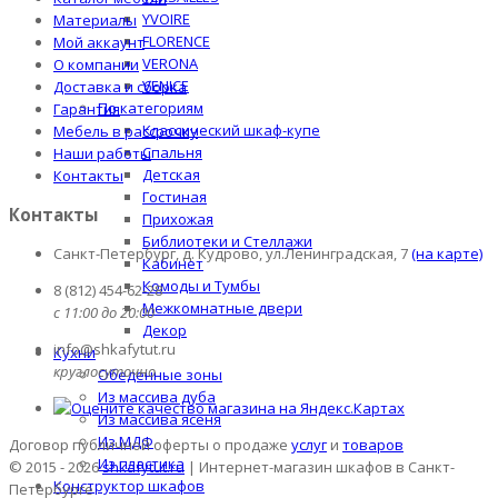
YVOIRE
Материалы
FLORENCE
Мой аккаунт
VERONA
О компании
VENICE
Доставка и сборка
По категориям
Гарантия
Классический шкаф-купе
Мебель в рассрочку
Спальня
Наши работы
Детская
Контакты
Гостиная
Контакты
Прихожая
Библиотеки и Стеллажи
Санкт-Петербург, д. Кудрово, ул.Ленинградская, 7
(на карте)
Кабинет
Комоды и Тумбы
8 (812) 454-62-28
Межкомнатные двери
с 11:00 до 20:00
Декор
info@shkafytut.ru
Кухни
круглосуточно
Обеденные зоны
Из массива дуба
Из массива ясеня
Из МДФ
Договор публичной оферты о продаже
услуг
и
товаров
Из пластика
© 2015 - 2026
shkafytut.ru
| Интернет-магазин шкафов в Санкт-
Конструктор шкафов
Петербурге