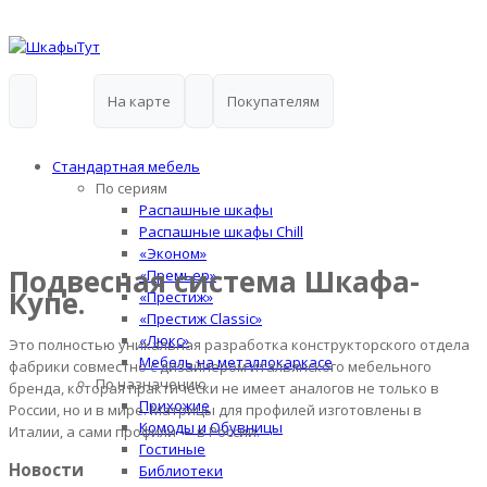
На карте
Покупателям
Стандартная мебель
По сериям
Распашные шкафы
Распашные шкафы Chill
«Эконом»
Подвесная система Шкафа-
«Премьер»
Купе.
«Престиж»
«Престиж Classic»
«Люкс»
Это полностью уникальная разработка конструкторского отдела
Мебель на металлокаркасе
фабрики совместно с дизайнером итальянского мебельного
По назначению
бренда, которая практически не имеет аналогов не только в
Прихожие
России, но и в мире. Матрицы для профилей изготовлены в
Комоды и Обувницы
Италии, а сами профили — в России.
Гостиные
Новости
Библиотеки