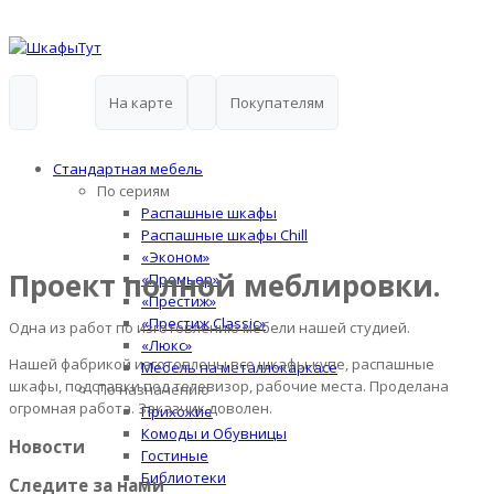
На карте
Покупателям
Стандартная мебель
По сериям
Распашные шкафы
Распашные шкафы Chill
«Эконом»
Проект полной меблировки.
«Премьер»
«Престиж»
«Престиж Classic»
Одна из работ по изготовлению мебели нашей студией.
«Люкс»
Нашей фабрикой изготовлены все шкафы-купе, распашные
Мебель на металлокаркасе
шкафы, подставки под телевизор, рабочие места. Проделана
По назначению
огромная работа. Заказчик доволен.
Прихожие
Комоды и Обувницы
Новости
Гостиные
Библиотеки
Следите за нами