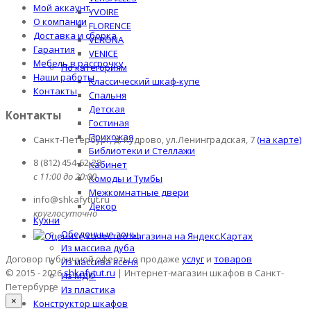
Мой аккаунт
YVOIRE
О компании
FLORENCE
Доставка и сборка
VERONA
Гарантия
VENICE
Мебель в рассрочку
По категориям
Наши работы
Классический шкаф-купе
Контакты
Спальня
Детская
Контакты
Гостиная
Прихожая
Санкт-Петербург, д. Кудрово, ул.Ленинградская, 7
(на карте)
Библиотеки и Стеллажи
8 (812) 454-62-28
Кабинет
с 11:00 до 20:00
Комоды и Тумбы
Межкомнатные двери
info@shkafytut.ru
Декор
круглосуточно
Кухни
Обеденные зоны
Из массива дуба
Договор публичной оферты о продаже
услуг
и
товаров
Из массива ясеня
© 2015 - 2026
shkafytut.ru
| Интернет-магазин шкафов в Санкт-
Из МДФ
Петербурге
Из пластика
×
Конструктор шкафов