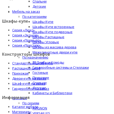
Спальни
Детские
Мебель на заказ
По категориям
Шкафы-купе
Шкафы-Купе
Шкафы-Купе встроенные
Серия «Люкс»
Шкафы-Купе подвесные
Серия «Эконом»
Шкафы Распашные
Серия «Премьер»
Шкафы Угловые
Серия «Престиж»
Шкафы из массива дерева
Межкомнатные двери купе
Конструкторы шкафов
По назначению
ТВ Тумбы и Комоды
Стандартный шкаф-купе
Гардеробные системы и Стеллажи
Распашной шкаф
Гостиные
Прихожая
Прихожие
Двери-купе на заказ
Спальни
Шкаф-купе на заказ
Детские
Гардеробной на заказ
Кабинеты и Библиотеки
Информация
Классика
По сериям
Каталог мебели
AVIGNON
Материалы
VERSAILLES