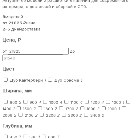
Актуальные модели и расцветки В наличии для современного
интерьера, с доставкой и сборкой в СПб.
8
моделей
от 21 825 ₽
цена
2–5 дней
доставка
Цена, ₽
от
до
Цвет
Дуб Кантербери
1
Дуб Сонома
1
Ширина, мм
800
2
900
4
1000
4
1100
4
1200
4
1300
1
1400
1
1500
2
1600
2
1700
2
1800
2
1900
1
2006
2
2106
2
2206
2
2306
2
2406
2
Глубина, мм
450
7
540
1
600
7