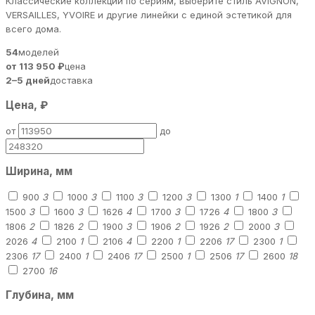
Классические коллекции по сериям, выберите стиль AVIGNON,
VERSAILLES, YVOIRE и другие линейки с единой эстетикой для
всего дома.
54
моделей
от 113 950 ₽
цена
2–5 дней
доставка
Цена, ₽
от
до
Ширина, мм
900
3
1000
3
1100
3
1200
3
1300
1
1400
1
1500
3
1600
3
1626
4
1700
3
1726
4
1800
3
1806
2
1826
2
1900
3
1906
2
1926
2
2000
3
2026
4
2100
1
2106
4
2200
1
2206
17
2300
1
2306
17
2400
1
2406
17
2500
1
2506
17
2600
18
2700
16
Глубина, мм