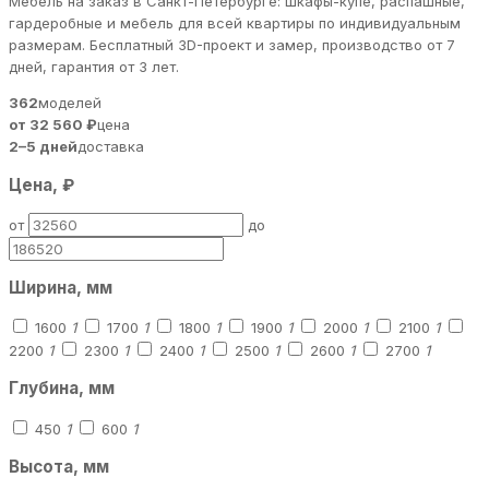
Мебель на заказ в Санкт-Петербурге: шкафы-купе, распашные,
гардеробные и мебель для всей квартиры по индивидуальным
размерам. Бесплатный 3D-проект и замер, производство от 7
дней, гарантия от 3 лет.
362
моделей
от 32 560 ₽
цена
2–5 дней
доставка
Цена, ₽
от
до
Ширина, мм
1600
1
1700
1
1800
1
1900
1
2000
1
2100
1
2200
1
2300
1
2400
1
2500
1
2600
1
2700
1
Глубина, мм
450
1
600
1
Высота, мм