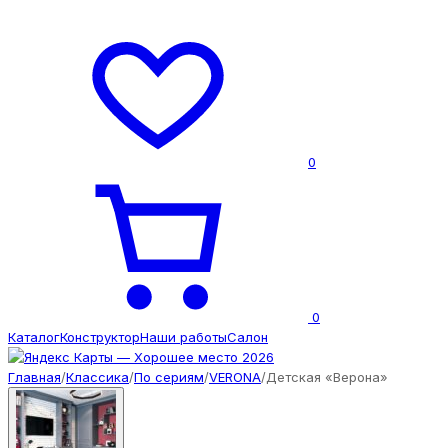
0
0
Каталог
Конструктор
Наши работы
Салон
Главная
/
Классика
/
По сериям
/
VERONA
/
Детская «Верона»