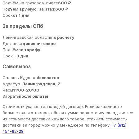
Подъём на грузовом лифте
600 ₽
Подъём вручную, за этаж
600 ₽
Срок
от 1 дня
За пределы СПб
Ленинградская область
по расчёту
Доставка
дополнительно
Подъём
по тарифу
Срок
1-3 дня
Самовывоз
Салон в Кудрово
бесплатно
Адрес
ул. Ленинградская, 7
Часы
11:00-20:00
Забрать
после оплаты
Стоимость указана за каждый договор. Если заказываете
больше одного товара, общая сумма за доставку складывается
из стоимости доставки каждого товара. Уточнить стоимость
доставки за город можно у менеджера по телефону
+7 (812)
454-62-28
.