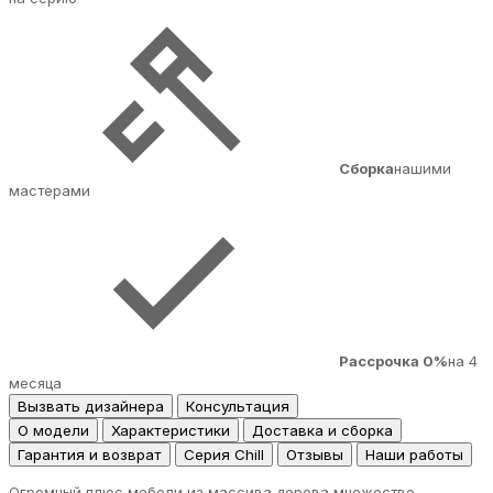
Сборка
нашими
мастерами
Рассрочка 0%
на 4
месяца
Вызвать дизайнера
Консультация
О модели
Характеристики
Доставка и сборка
Гарантия и возврат
Серия Chill
Отзывы
Наши работы
Огромный плюс мебели из массива дерева множество