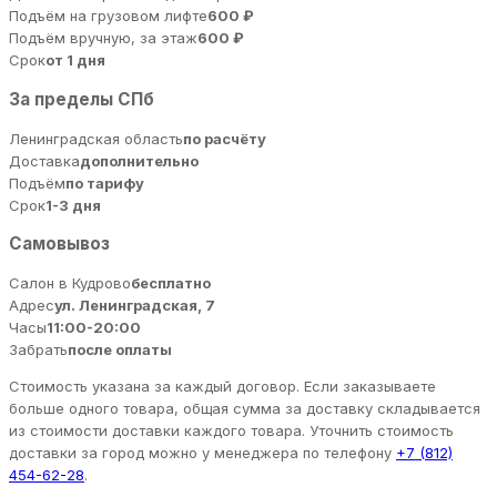
Подъём на грузовом лифте
600 ₽
Подъём вручную, за этаж
600 ₽
Срок
от 1 дня
За пределы СПб
Ленинградская область
по расчёту
Доставка
дополнительно
Подъём
по тарифу
Срок
1-3 дня
Самовывоз
Салон в Кудрово
бесплатно
Адрес
ул. Ленинградская, 7
Часы
11:00-20:00
Забрать
после оплаты
Стоимость указана за каждый договор. Если заказываете
больше одного товара, общая сумма за доставку складывается
из стоимости доставки каждого товара. Уточнить стоимость
доставки за город можно у менеджера по телефону
+7 (812)
454-62-28
.