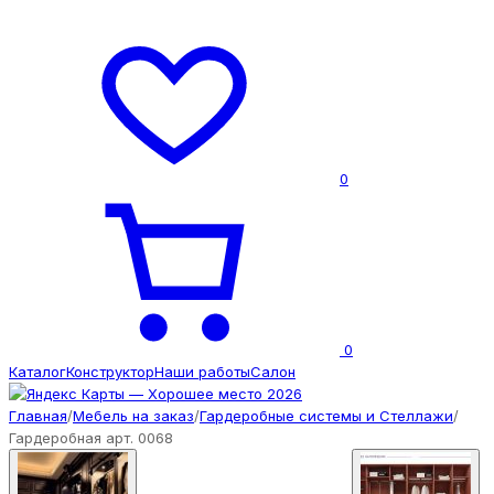
0
0
Каталог
Конструктор
Наши работы
Салон
Главная
/
Мебель на заказ
/
Гардеробные системы и Стеллажи
/
Гардеробная арт. 0068