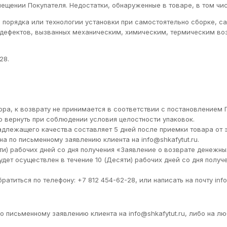
ещении Покупателя. Недостатки, обнаруженные в товаре, в том чис
я порядка или технологии установки при самостоятельно сборке, 
и дефектов, вызванных механическим, химическим, термическим в
28.
ра, к возврату не принимается в соответствии с постановлением П
 вернуть при соблюдении условия целостности упаковок.
адлежащего качества составляет 5 дней после приемки товара от 
а по письменному заявлению клиента на info@shkafytut.ru.
ти) рабочих дней со дня получения «Заявление о возврате денежн
дет осуществлен в течение 10 (Десяти) рабочих дней со дня получ
титься по телефону: +7 812 454-62-28, или написать на почту info
 письменному заявлению клиента на info@shkafytut.ru, либо на лю