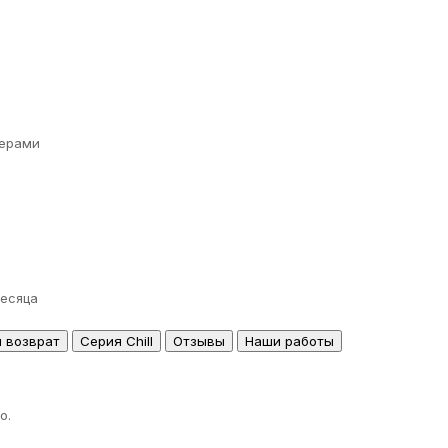
ерами
месяца
и возврат
Серия Chill
Отзывы
Наши работы
о.