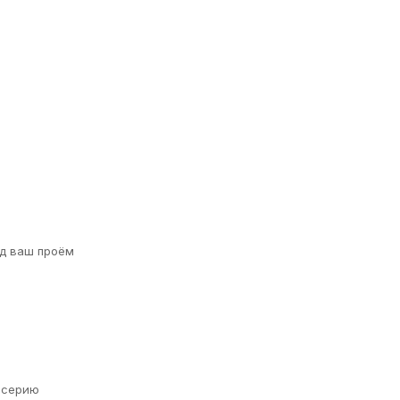
д ваш проём
а серию