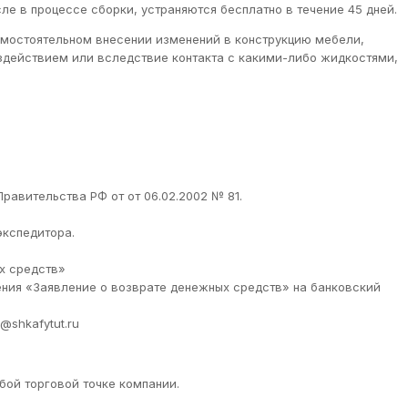
ле в процессе сборки, устраняются бесплатно в течение 45 дней.
самостоятельном внесении изменений в конструкцию мебели,
оздействием или вследствие контакта с какими-либо жидкостями,
равительства РФ от от 06.02.2002 № 81.
экспедитора.
ых средств»
ения «Заявление о возврате денежных средств» на банковский
@shkafytut.ru
бой торговой точке компании.