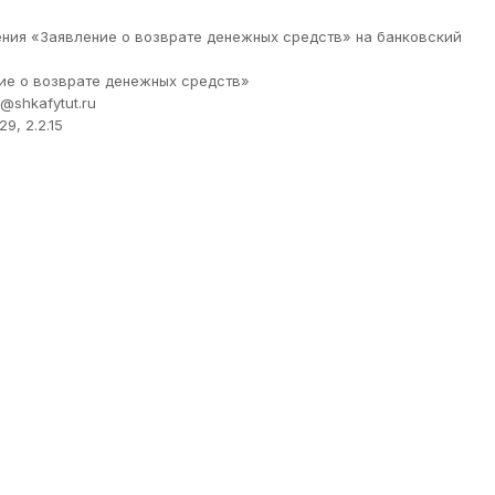
ения «Заявление о возврате денежных средств» на банковский
ние о возврате денежных средств»
@shkafytut.ru
9, 2.2.15