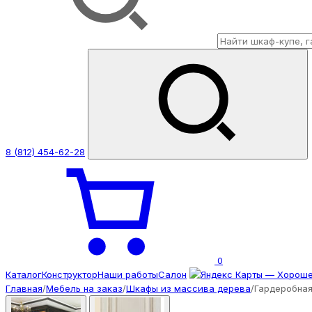
8 (812) 454-62-28
0
Каталог
Конструктор
Наши работы
Салон
Главная
/
Мебель на заказ
/
Шкафы из массива дерева
/
Гардеробная