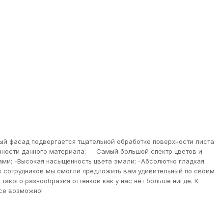
й фасад подвергается тщательной обработке поверхности листа
нности данного материала: — Самый большой спектр цветов и
ми; -Высокая насыщенность цвета эмали; -Абсолютно гладкая
их сотрудников мы смогли предложить вам удивительный по своим
акого разнообразия оттенков как у нас нет больше нигде. К
все возможно!