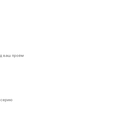
д ваш проём
а серию