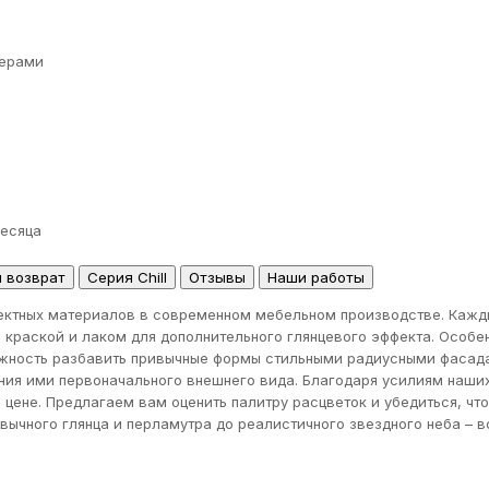
ерами
месяца
и возврат
Серия Chill
Отзывы
Наши работы
ктных материалов в современном мебельном производстве. Кажды
 краской и лаком для дополнительного глянцевого эффекта. Особе
ожность разбавить привычные формы стильными радиусными фасада
ения ими первоначального внешнего вида. Благодаря усилиям наш
ене. Предлагаем вам оценить палитру расцветок и убедиться, что т
вычного глянца и перламутра до реалистичного звездного неба – 