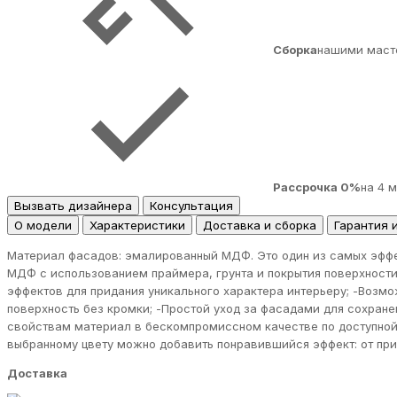
Сборка
нашими маст
Рассрочка 0%
на 4 
Вызвать дизайнера
Консультация
О модели
Характеристики
Доставка и сборка
Гарантия 
Материал фасадов: эмалированный МДФ. Это один из самых эффе
МДФ с использованием праймера, грунта и покрытия поверхности
эффектов для придания уникального характера интерьеру; -Возм
поверхность без кромки; -Простой уход за фасадами для сохран
свойствам материал в бескомпромиссном качестве по доступной ц
выбранному цвету можно добавить понравившийся эффект: от при
Доставка