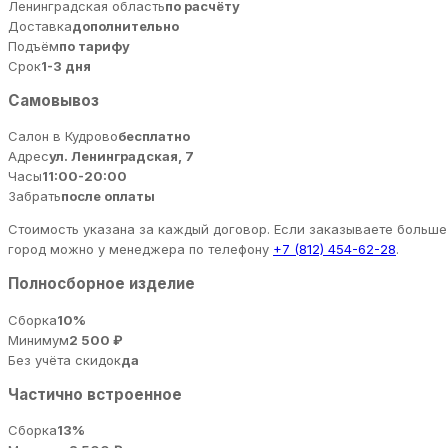
Ленинградская область
по расчёту
Доставка
дополнительно
Подъём
по тарифу
Срок
1-3 дня
Самовывоз
Салон в Кудрово
бесплатно
Адрес
ул. Ленинградская, 7
Часы
11:00-20:00
Забрать
после оплаты
Стоимость указана за каждый договор. Если заказываете больше 
город можно у менеджера по телефону
+7 (812) 454-62-28
.
Полносборное изделие
Сборка
10%
Минимум
2 500 ₽
Без учёта скидок
да
Частично встроенное
Сборка
13%