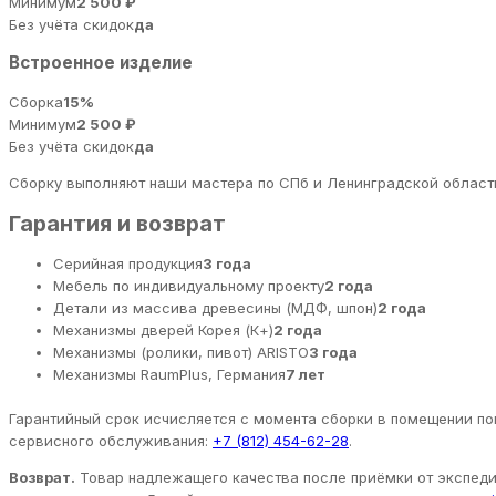
Минимум
2 500 ₽
Без учёта скидок
да
Встроенное изделие
Сборка
15%
Минимум
2 500 ₽
Без учёта скидок
да
Сборку выполняют наши мастера по СПб и Ленинградской области
Гарантия и возврат
Серийная продукция
3 года
Мебель по индивидуальному проекту
2 года
Детали из массива древесины (МДФ, шпон)
2 года
Механизмы дверей Корея (К+)
2 года
Механизмы (ролики, пивот) ARISTO
3 года
Механизмы RaumPlus, Германия
7 лет
Гарантийный срок исчисляется с момента сборки в помещении пок
сервисного обслуживания:
+7 (812) 454-62-28
.
Возврат.
Товар надлежащего качества после приёмки от экспедит