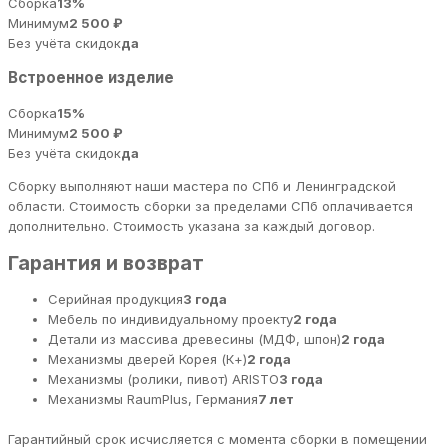
Сборка
13%
Минимум
2 500 ₽
Без учёта скидок
да
Встроенное изделие
Сборка
15%
Минимум
2 500 ₽
Без учёта скидок
да
Сборку выполняют наши мастера по СПб и Ленинградской
области. Стоимость сборки за пределами СПб оплачивается
дополнительно. Стоимость указана за каждый договор.
Гарантия и возврат
Серийная продукция
3 года
Мебель по индивидуальному проекту
2 года
Детали из массива древесины (МДФ, шпон)
2 года
Механизмы дверей Корея (К+)
2 года
Механизмы (ролики, пивот) ARISTO
3 года
Механизмы RaumPlus, Германия
7 лет
Гарантийный срок исчисляется с момента сборки в помещении