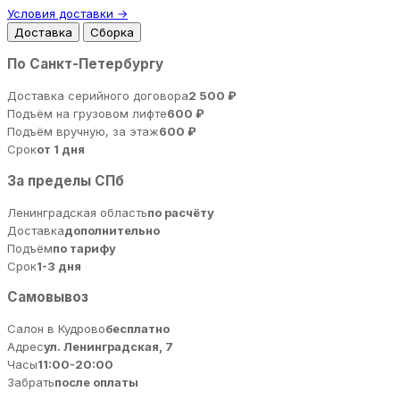
Условия доставки →
Доставка
Сборка
По Санкт-Петербургу
Доставка серийного договора
2 500 ₽
Подъём на грузовом лифте
600 ₽
Подъём вручную, за этаж
600 ₽
Срок
от 1 дня
За пределы СПб
Ленинградская область
по расчёту
Доставка
дополнительно
Подъём
по тарифу
Срок
1-3 дня
Самовывоз
Салон в Кудрово
бесплатно
Адрес
ул. Ленинградская, 7
Часы
11:00-20:00
Забрать
после оплаты