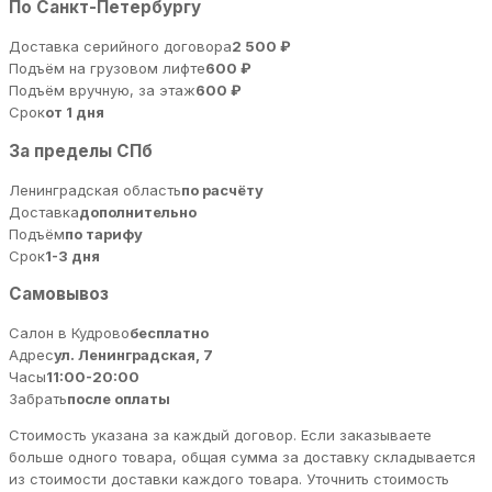
По Санкт-Петербургу
Доставка серийного договора
2 500 ₽
Подъём на грузовом лифте
600 ₽
Подъём вручную, за этаж
600 ₽
Срок
от 1 дня
За пределы СПб
Ленинградская область
по расчёту
Доставка
дополнительно
Подъём
по тарифу
Срок
1-3 дня
Самовывоз
Салон в Кудрово
бесплатно
Адрес
ул. Ленинградская, 7
Часы
11:00-20:00
Забрать
после оплаты
Стоимость указана за каждый договор. Если заказываете
больше одного товара, общая сумма за доставку складывается
из стоимости доставки каждого товара. Уточнить стоимость