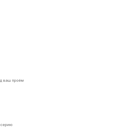
д ваш проём
а серию