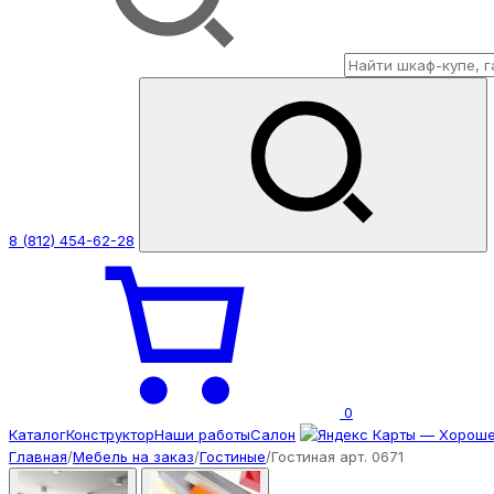
8 (812) 454-62-28
0
Каталог
Конструктор
Наши работы
Салон
Главная
/
Мебель на заказ
/
Гостиные
/
Гостиная арт. 0671