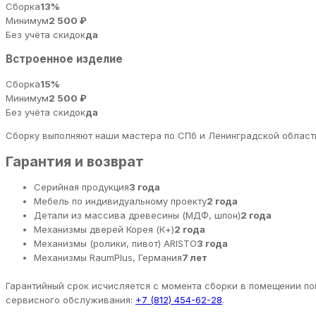
Сборка
13%
Минимум
2 500 ₽
Без учёта скидок
да
Встроенное изделие
Сборка
15%
Минимум
2 500 ₽
Без учёта скидок
да
Сборку выполняют наши мастера по СПб и Ленинградской области
Гарантия и возврат
Серийная продукция
3 года
Мебель по индивидуальному проекту
2 года
Детали из массива древесины (МДФ, шпон)
2 года
Механизмы дверей Корея (К+)
2 года
Механизмы (ролики, пивот) ARISTO
3 года
Механизмы RaumPlus, Германия
7 лет
Гарантийный срок исчисляется с момента сборки в помещении пок
сервисного обслуживания:
+7 (812) 454-62-28
.