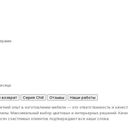
ерами
месяца
и возврат
Серия Chill
Отзывы
Наши работы
етний опыт в изготовлении мебели — это ответственность и качес
иалы. Максимальный выбор цветовых и интерьерных решений. Качес
тысяч счастливых клиентов подтверждают все наши слова.