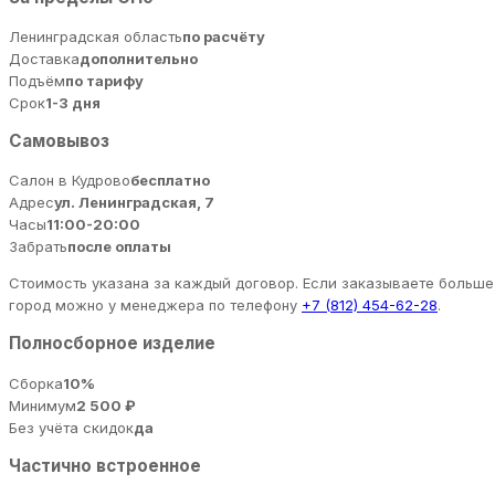
Ленинградская область
по расчёту
Доставка
дополнительно
Подъём
по тарифу
Срок
1-3 дня
Самовывоз
Салон в Кудрово
бесплатно
Адрес
ул. Ленинградская, 7
Часы
11:00-20:00
Забрать
после оплаты
Стоимость указана за каждый договор. Если заказываете больше 
город можно у менеджера по телефону
+7 (812) 454-62-28
.
Полносборное изделие
Сборка
10%
Минимум
2 500 ₽
Без учёта скидок
да
Частично встроенное