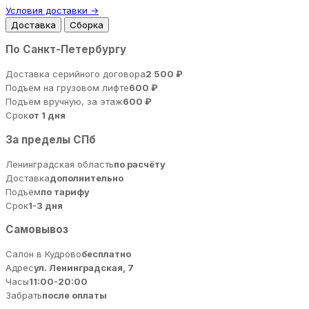
Условия доставки →
Доставка
Сборка
По Санкт-Петербургу
Доставка серийного договора
2 500 ₽
Подъём на грузовом лифте
600 ₽
Подъём вручную, за этаж
600 ₽
Срок
от 1 дня
За пределы СПб
Ленинградская область
по расчёту
Доставка
дополнительно
Подъём
по тарифу
Срок
1-3 дня
Самовывоз
Салон в Кудрово
бесплатно
Адрес
ул. Ленинградская, 7
Часы
11:00-20:00
Забрать
после оплаты