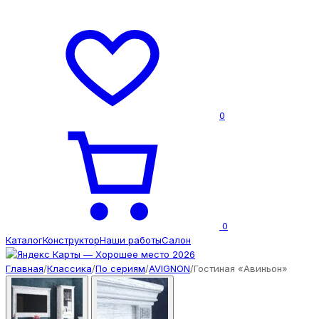
0
0
Каталог
Конструктор
Наши работы
Салон
Главная
/
Классика
/
По сериям
/
AVIGNON
/
Гостиная «Авиньон»