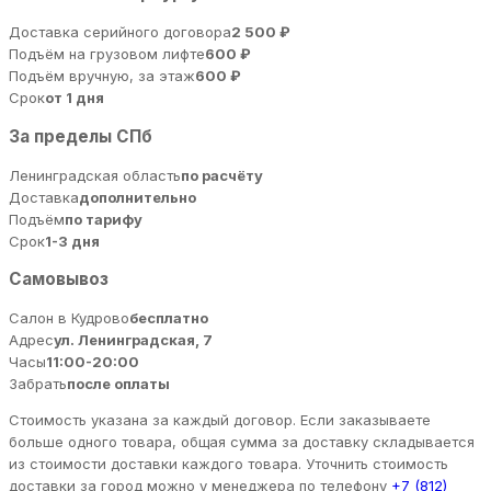
Доставка серийного договора
2 500 ₽
Подъём на грузовом лифте
600 ₽
Подъём вручную, за этаж
600 ₽
Срок
от 1 дня
За пределы СПб
Ленинградская область
по расчёту
Доставка
дополнительно
Подъём
по тарифу
Срок
1-3 дня
Самовывоз
Салон в Кудрово
бесплатно
Адрес
ул. Ленинградская, 7
Часы
11:00-20:00
Забрать
после оплаты
Стоимость указана за каждый договор. Если заказываете
больше одного товара, общая сумма за доставку складывается
из стоимости доставки каждого товара. Уточнить стоимость
доставки за город можно у менеджера по телефону
+7 (812)