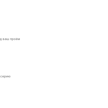
д ваш проём
а серию