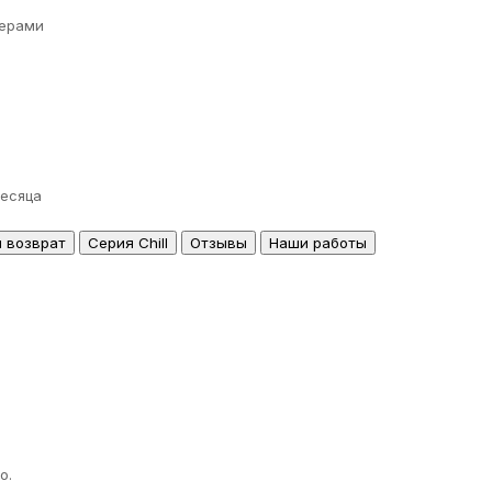
ерами
месяца
и возврат
Серия Chill
Отзывы
Наши работы
о.