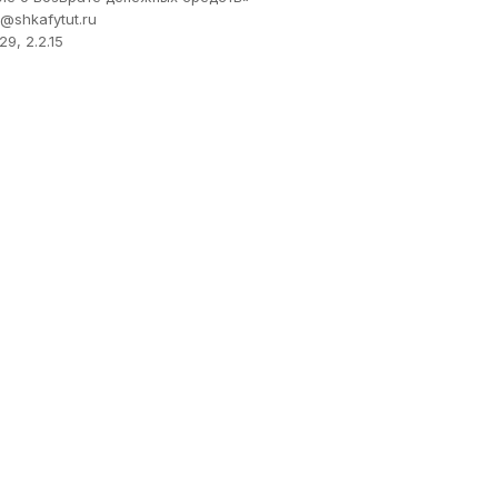
@shkafytut.ru
9, 2.2.15