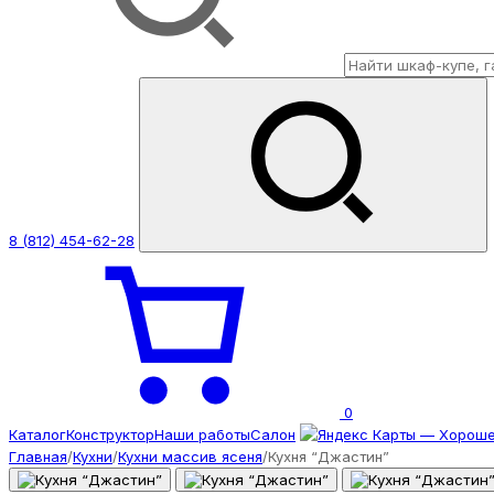
8 (812) 454-62-28
0
Каталог
Конструктор
Наши работы
Салон
Главная
/
Кухни
/
Кухни массив ясеня
/
Кухня “Джастин”