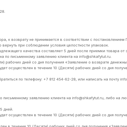
28.
ра, к возврату не принимается в соответствии с постановлением П
 вернуть при соблюдении условия целостности упаковок.
адлежащего качества составляет 5 дней после приемки товара от 
а по письменному заявлению клиента на info@shkafytut.ru.
ти) рабочих дней со дня получения «Заявление о возврате денежн
дет осуществлен в течение 10 (Десяти) рабочих дней со дня получ
титься по телефону: +7 812 454-62-28, или написать на почту info
 письменному заявлению клиента на info@shkafytut.ru, либо на лю
5 дней.
дет осуществлен в течение 10 (Десяти) рабочих дней со дня получ
ен в течение 10 (Десяти) рабочих дней со дня получения «Заявле