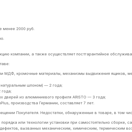
е менее 2000 руб.
о.
кцию компании, а также осуществляет постгарантийное обслуживан
таве:
ли МДФ, кромочные материалы, механизмы выдвижения ящиков, м
натуральным шпоном) — 2 года;
 года;
х дверей из алюминиевого профиля ARISTO — 3 года;
lus, производства Германии, составляет 7 лет.
ещении Покупателя. Недостатки, обнаруженные в товаре, в том чис
я порядка или технологии установки при самостоятельно сборке, 
и дефектов, вызванных механическим, химическим, термическим в