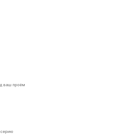
д ваш проём
а серию