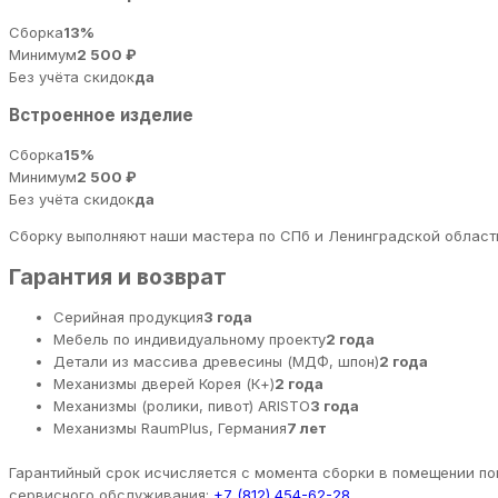
Сборка
13%
Минимум
2 500 ₽
Без учёта скидок
да
Встроенное изделие
Сборка
15%
Минимум
2 500 ₽
Без учёта скидок
да
Сборку выполняют наши мастера по СПб и Ленинградской области
Гарантия и возврат
Серийная продукция
3 года
Мебель по индивидуальному проекту
2 года
Детали из массива древесины (МДФ, шпон)
2 года
Механизмы дверей Корея (К+)
2 года
Механизмы (ролики, пивот) ARISTO
3 года
Механизмы RaumPlus, Германия
7 лет
Гарантийный срок исчисляется с момента сборки в помещении пок
сервисного обслуживания:
+7 (812) 454-62-28
.