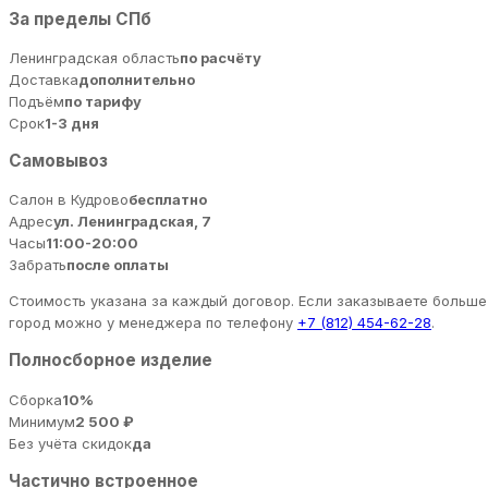
За пределы СПб
Ленинградская область
по расчёту
Доставка
дополнительно
Подъём
по тарифу
Срок
1-3 дня
Самовывоз
Салон в Кудрово
бесплатно
Адрес
ул. Ленинградская, 7
Часы
11:00-20:00
Забрать
после оплаты
Стоимость указана за каждый договор. Если заказываете больше 
город можно у менеджера по телефону
+7 (812) 454-62-28
.
Полносборное изделие
Сборка
10%
Минимум
2 500 ₽
Без учёта скидок
да
Частично встроенное