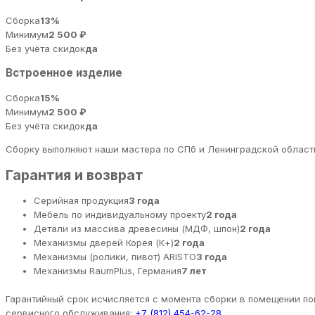
Сборка
13%
Минимум
2 500 ₽
Без учёта скидок
да
Встроенное изделие
Сборка
15%
Минимум
2 500 ₽
Без учёта скидок
да
Сборку выполняют наши мастера по СПб и Ленинградской области
Гарантия и возврат
Серийная продукция
3 года
Мебель по индивидуальному проекту
2 года
Детали из массива древесины (МДФ, шпон)
2 года
Механизмы дверей Корея (К+)
2 года
Механизмы (ролики, пивот) ARISTO
3 года
Механизмы RaumPlus, Германия
7 лет
Гарантийный срок исчисляется с момента сборки в помещении пок
сервисного обслуживания:
+7 (812) 454-62-28
.