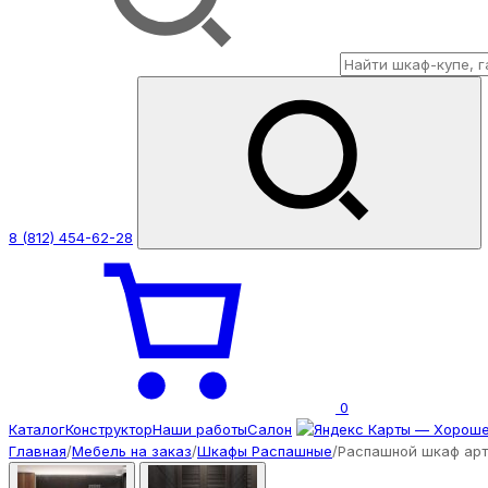
8 (812) 454-62-28
0
Каталог
Конструктор
Наши работы
Салон
Главная
/
Мебель на заказ
/
Шкафы Распашные
/
Распашной шкаф арт.