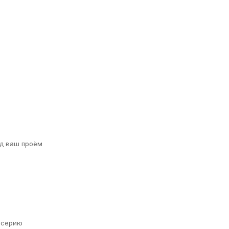
д ваш проём
а серию