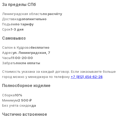
За пределы СПб
Ленинградская область
по расчёту
Доставка
дополнительно
Подъём
по тарифу
Срок
1-3 дня
Самовывоз
Салон в Кудрово
бесплатно
Адрес
ул. Ленинградская, 7
Часы
11:00-20:00
Забрать
после оплаты
Стоимость указана за каждый договор. Если заказываете больше 
город можно у менеджера по телефону
+7 (812) 454-62-28
.
Полносборное изделие
Сборка
10%
Минимум
2 500 ₽
Без учёта скидок
да
Частично встроенное