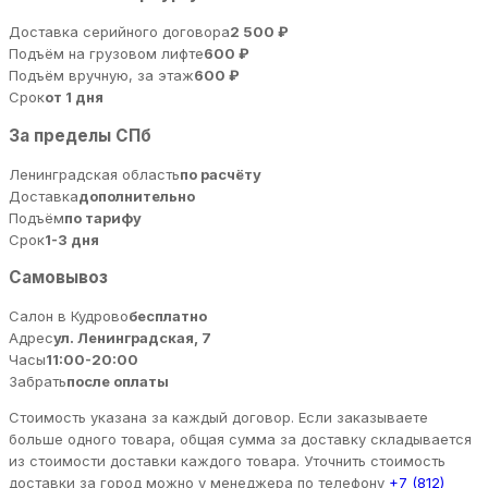
Доставка серийного договора
2 500 ₽
Подъём на грузовом лифте
600 ₽
Подъём вручную, за этаж
600 ₽
Срок
от 1 дня
За пределы СПб
Ленинградская область
по расчёту
Доставка
дополнительно
Подъём
по тарифу
Срок
1-3 дня
Самовывоз
Салон в Кудрово
бесплатно
Адрес
ул. Ленинградская, 7
Часы
11:00-20:00
Забрать
после оплаты
Стоимость указана за каждый договор. Если заказываете
больше одного товара, общая сумма за доставку складывается
из стоимости доставки каждого товара. Уточнить стоимость
доставки за город можно у менеджера по телефону
+7 (812)