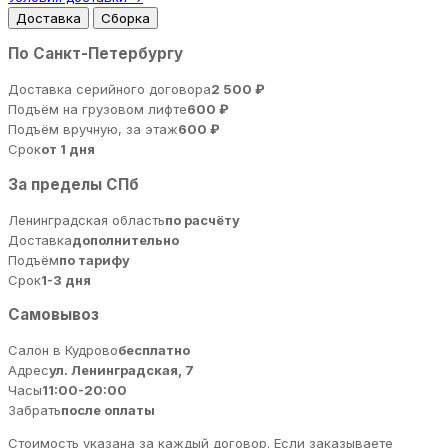
Доставка
Сборка
По Санкт-Петербургу
Доставка серийного договора
2 500 ₽
Подъём на грузовом лифте
600 ₽
Подъём вручную, за этаж
600 ₽
Срок
от 1 дня
За пределы СПб
Ленинградская область
по расчёту
Доставка
дополнительно
Подъём
по тарифу
Срок
1-3 дня
Самовывоз
Салон в Кудрово
бесплатно
Адрес
ул. Ленинградская, 7
Часы
11:00-20:00
Забрать
после оплаты
Стоимость указана за каждый договор. Если заказываете