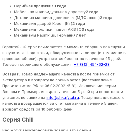
Серийная продукция
3 года
Мебель по индивидуальному проекту
2 года
Детали из массива древесины (МДФ, шпон)
2 года
Механизмы дверей Корея (К+)
2 года
Механизмы (ролики, пивот) ARISTO
3 года
Механизмы RaumPlus, Германия
7 лет
Гарантийный срок исчисляется с момента сборки в помещении
покупателя. Недостатки, обнаруженные в товаре (в том числе в
процессе сборки), устраняются бесплатно в течение 45 дней.
Телефон сервисного обслуживания:
+7 (812) 454-62-28
.
Возврат.
Товар надлежащего качества после приёмки от
экспедитора к возврату не принимается (постановление
Правительства РФ от 06.02.2002 № 81). Исключение: серии
Эконом и Премьер, возврат в течение 5 дней при целостности
упаковок по заявке на
info@shkafytut.ru
. Товар ненадлежащего
качества возвращается за счёт магазина в течение 5 дней,
возврат средств за 10 рабочих дней.
Серия Chill
Вас могут заинтересовать товары этой серии