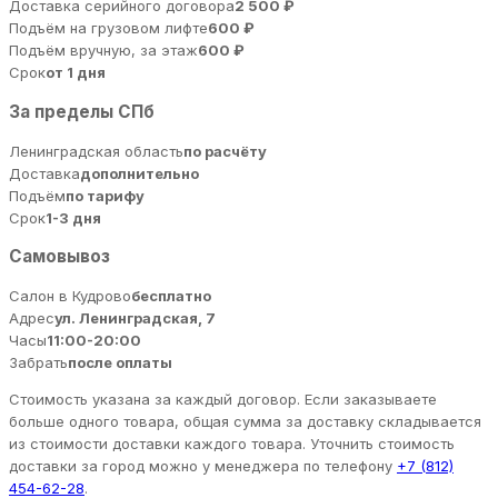
Доставка серийного договора
2 500 ₽
Подъём на грузовом лифте
600 ₽
Подъём вручную, за этаж
600 ₽
Срок
от 1 дня
За пределы СПб
Ленинградская область
по расчёту
Доставка
дополнительно
Подъём
по тарифу
Срок
1-3 дня
Самовывоз
Салон в Кудрово
бесплатно
Адрес
ул. Ленинградская, 7
Часы
11:00-20:00
Забрать
после оплаты
Стоимость указана за каждый договор. Если заказываете
больше одного товара, общая сумма за доставку складывается
из стоимости доставки каждого товара. Уточнить стоимость
доставки за город можно у менеджера по телефону
+7 (812)
454-62-28
.