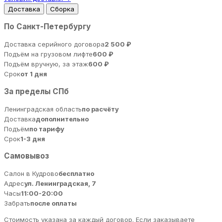
Доставка
Сборка
По Санкт-Петербургу
Доставка серийного договора
2 500 ₽
Подъём на грузовом лифте
600 ₽
Подъём вручную, за этаж
600 ₽
Срок
от 1 дня
За пределы СПб
Ленинградская область
по расчёту
Доставка
дополнительно
Подъём
по тарифу
Срок
1-3 дня
Самовывоз
Салон в Кудрово
бесплатно
Адрес
ул. Ленинградская, 7
Часы
11:00-20:00
Забрать
после оплаты
Стоимость указана за каждый договор. Если заказываете