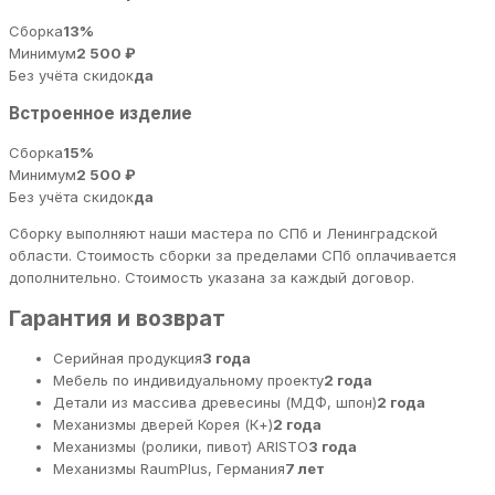
Сборка
13%
Минимум
2 500 ₽
Без учёта скидок
да
Встроенное изделие
Сборка
15%
Минимум
2 500 ₽
Без учёта скидок
да
Сборку выполняют наши мастера по СПб и Ленинградской
области. Стоимость сборки за пределами СПб оплачивается
дополнительно. Стоимость указана за каждый договор.
Гарантия и возврат
Серийная продукция
3 года
Мебель по индивидуальному проекту
2 года
Детали из массива древесины (МДФ, шпон)
2 года
Механизмы дверей Корея (К+)
2 года
Механизмы (ролики, пивот) ARISTO
3 года
Механизмы RaumPlus, Германия
7 лет