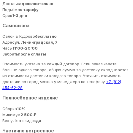
Доставка
дополнительно
Подъём
по тарифу
Срок
1-3 дня
Самовывоз
Салон в Кудрово
бесплатно
Адрес
ул. Ленинградская, 7
Часы
11:00-20:00
Забрать
после оплаты
Стоимость указана за каждый договор. Если заказываете
больше одного товара, общая сумма за доставку складывается
из стоимости доставки каждого товара. Уточнить стоимость
доставки за город можно у менеджера по телефону
+7 (812)
454-62-28
.
Полносборное изделие
Сборка
10%
Минимум
2 500 ₽
Без учёта скидок
да
Частично встроенное