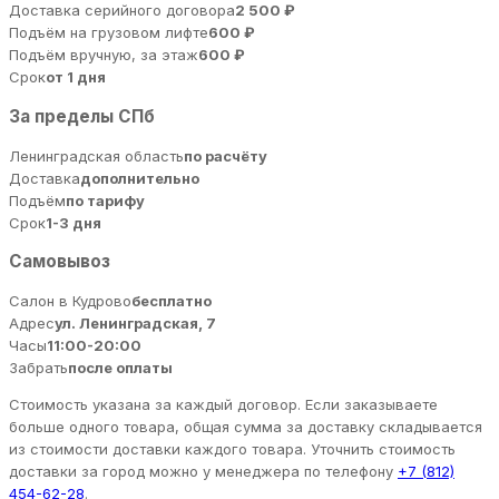
Доставка серийного договора
2 500 ₽
Подъём на грузовом лифте
600 ₽
Подъём вручную, за этаж
600 ₽
Срок
от 1 дня
За пределы СПб
Ленинградская область
по расчёту
Доставка
дополнительно
Подъём
по тарифу
Срок
1-3 дня
Самовывоз
Салон в Кудрово
бесплатно
Адрес
ул. Ленинградская, 7
Часы
11:00-20:00
Забрать
после оплаты
Стоимость указана за каждый договор. Если заказываете
больше одного товара, общая сумма за доставку складывается
из стоимости доставки каждого товара. Уточнить стоимость
доставки за город можно у менеджера по телефону
+7 (812)
454-62-28
.