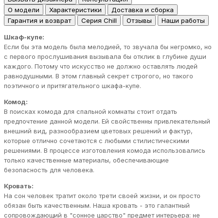
О модели
Характеристики
Доставка и сборка
Гарантия и возврат
Серия Chill
Отзывы
Наши работы
Шкаф-купе:
Если бы эта модель была мелодией, то звучала бы негромко, но
с первого прослушивания вызывала бы отклик в глубине души
каждого. Потому что искусство не должно оставлять людей
равнодушными. В этом главный секрет строгого, но такого
поэтичного и притягательного шкафа-купе.
Комод:
В поисках комода для спальной комнаты стоит отдать
предпочтение данной модели. Ей свойственны привлекательный
внешний вид, разнообразием цветовых решений и фактур,
которые отлично сочетаются с любыми стилистическими
решениями. В процессе изготовления комода использовались
только качественные материалы, обеспечивающие
безопасность для человека.
Кровать:
На сон человек тратит около трети своей жизни, и он просто
обязан быть качественным. Наша кровать - это галантный
сопровождающий в "сонное царство" предмет интерьера: не