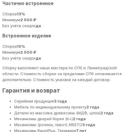
Частично встроенное
Сборка
13%
Минимум
2 500 ₽
Без учёта скидок
да
Встроенное изделие
Сборка
15%
Минимум
2 500 ₽
Без учёта скидок
да
Сборку выполняют наши мастера по СПб и Ленинградской
области. Стоимость сборки за пределами СПб оплачивается
дополнительно. Стоимость указана за каждый договор.
Гарантия и возврат
Серийная продукция
3 года
Мебель по индивидуальному проекту
2 года
Детали из массива древесины (МДФ, шпон)
2 года
Механизмы дверей Корея (К+)
2 года
Механизмы (ролики, пивот) ARISTO
3 года
Механизмы RaumPlus, Германия
7 лет