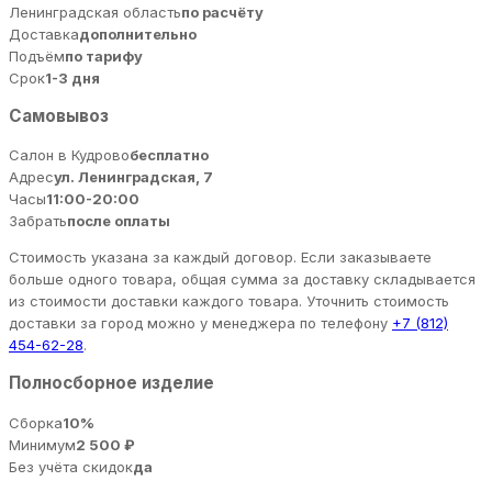
Ленинградская область
по расчёту
Доставка
дополнительно
Подъём
по тарифу
Срок
1-3 дня
Самовывоз
Салон в Кудрово
бесплатно
Адрес
ул. Ленинградская, 7
Часы
11:00-20:00
Забрать
после оплаты
Стоимость указана за каждый договор. Если заказываете
больше одного товара, общая сумма за доставку складывается
из стоимости доставки каждого товара. Уточнить стоимость
доставки за город можно у менеджера по телефону
+7 (812)
454-62-28
.
Полносборное изделие
Сборка
10%
Минимум
2 500 ₽
Без учёта скидок
да