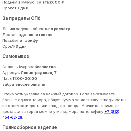
Подъём вручную, за этаж
600 ₽
Срок
от 1 дня
За пределы СПб
Ленинградская область
по расчёту
Доставка
дополнительно
Подъём
по тарифу
Срок
1-3 дня
Самовывоз
Салон в Кудрово
бесплатно
Адрес
ул. Ленинградская, 7
Часы
11:00-20:00
Забрать
после оплаты
Стоимость указана за каждый договор. Если заказываете
больше одного товара, общая сумма за доставку складывается
из стоимости доставки каждого товара. Уточнить стоимость
доставки за город можно у менеджера по телефону
+7 (812)
454-62-28
.
Полносборное изделие