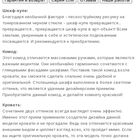
Гарантия и возврат
Серия Chill
Отзывы
Наши работы
Шкаф-купе:
Благодаря необычной фактуре - пескоструйному рисунку на
тонированном черном стекле - шкаф-купе превращается...
превращается... превращается шкаф-купе в арт-объект! Всем
смелым, уверенным в себе и эстетически подкованным
посвящается. И рекомендуется к приобретению.
Комод:
Этот комод отличается массивными ручками, которые являются
важным акцентом. Они необычайно гармонично сочетаются с
глянцевыми фасадами шкафами. Поставив такой комод возле
кровати, вы сможете сделать спальню очень удобной и
оригинальной. Столешница шкафа выполнена в более светлом
оттенке, что является удачным дизайнерским приемом.
Приобретайте данный комод, и делайте комнату красивой!
Кровать:
Сочетание двух оттенков всегда выглядит очень эффектно.
Именно этот прием применили создатели дизайна данной
модели кровати и не прогадали. Ведь она отличается красивым
внешним видом и цепляет взгляд всех, кто пройдет мимо. Если
вы ищите оригинальную кровать, то эта модель точно должна