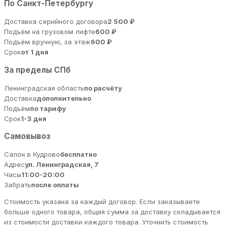
По Санкт-Петербургу
Доставка серийного договора
2 500 ₽
Подъём на грузовом лифте
600 ₽
Подъём вручную, за этаж
600 ₽
Срок
от 1 дня
За пределы СПб
Ленинградская область
по расчёту
Доставка
дополнительно
Подъём
по тарифу
Срок
1-3 дня
Самовывоз
Салон в Кудрово
бесплатно
Адрес
ул. Ленинградская, 7
Часы
11:00-20:00
Забрать
после оплаты
Стоимость указана за каждый договор. Если заказываете
больше одного товара, общая сумма за доставку складывается
из стоимости доставки каждого товара. Уточнить стоимость