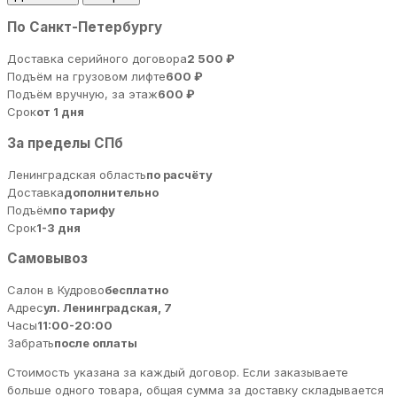
По Санкт-Петербургу
Доставка серийного договора
2 500 ₽
Подъём на грузовом лифте
600 ₽
Подъём вручную, за этаж
600 ₽
Срок
от 1 дня
За пределы СПб
Ленинградская область
по расчёту
Доставка
дополнительно
Подъём
по тарифу
Срок
1-3 дня
Самовывоз
Салон в Кудрово
бесплатно
Адрес
ул. Ленинградская, 7
Часы
11:00-20:00
Забрать
после оплаты
Стоимость указана за каждый договор. Если заказываете
больше одного товара, общая сумма за доставку складывается