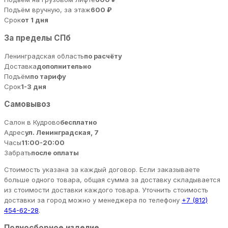
Подъём вручную, за этаж
600 ₽
Срок
от 1 дня
За пределы СПб
Ленинградская область
по расчёту
Доставка
дополнительно
Подъём
по тарифу
Срок
1-3 дня
Самовывоз
Салон в Кудрово
бесплатно
Адрес
ул. Ленинградская, 7
Часы
11:00-20:00
Забрать
после оплаты
Стоимость указана за каждый договор. Если заказываете
больше одного товара, общая сумма за доставку складывается
из стоимости доставки каждого товара. Уточнить стоимость
доставки за город можно у менеджера по телефону
+7 (812)
454-62-28
.
Полносборное изделие