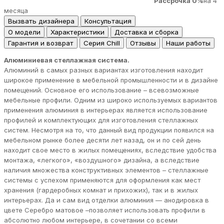
Рассрочка 0%
на 4
месяца
Вызвать дизайнера
Консультация
О модели
Характеристики
Доставка и сборка
Гарантия и возврат
Серия Chill
Отзывы
Наши работы
Алюминиевая стеллажная система.
Алюминий в самых разных вариантах изготовления находит
широкое применение в мебельной промышленности и в дизайне
помещений. Основное его использование – всевозможные
мебельные профили. Одним из широко используемых вариантов
применения алюминия в интерьерах является использование
профилей и комплектующих для изготовления стеллажных
систем. Несмотря на то, что данный вид продукции появился на
мебельном рынке более десяти лет назад, он и по сей день
находит свое место в жилых помещениях, вследствие удобства
монтажа, «легкого», «воздушного» дизайна, а вследствие
наличия множества конструктивных элементов – стеллажные
системы с успехом применяются для оформления как мест
хранения (гардеробных комнат и прихожих), так и в жилых
интерьерах. Да и сам вид отделки алюминия — анодировка в
цвете Серебро матовое –позволяет использовать профили в
абсолютно любом интерьере, в сочетании со всеми