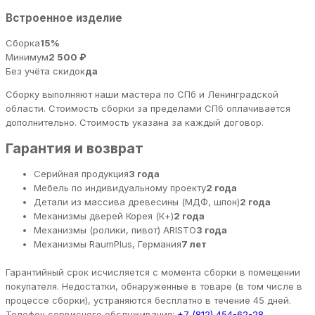
Встроенное изделие
Сборка
15%
Минимум
2 500 ₽
Без учёта скидок
да
Сборку выполняют наши мастера по СПб и Ленинградской
области. Стоимость сборки за пределами СПб оплачивается
дополнительно. Стоимость указана за каждый договор.
Гарантия и возврат
Серийная продукция
3 года
Мебель по индивидуальному проекту
2 года
Детали из массива древесины (МДФ, шпон)
2 года
Механизмы дверей Корея (К+)
2 года
Механизмы (ролики, пивот) ARISTO
3 года
Механизмы RaumPlus, Германия
7 лет
Гарантийный срок исчисляется с момента сборки в помещении
покупателя. Недостатки, обнаруженные в товаре (в том числе в
процессе сборки), устраняются бесплатно в течение 45 дней.
Телефон сервисного обслуживания:
+7 (812) 454-62-28
.