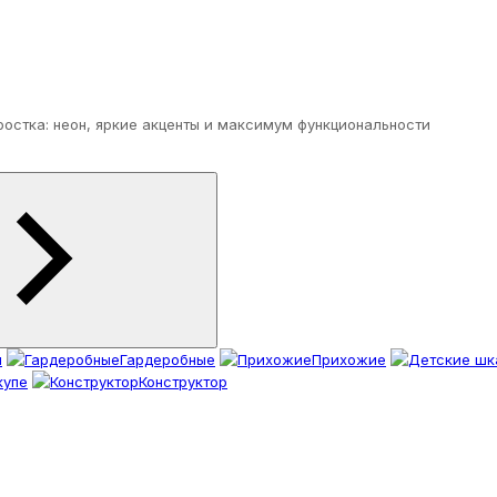
остка: неон, яркие акценты и максимум функциональности
ы
Гардеробные
Прихожие
купе
Конструктор