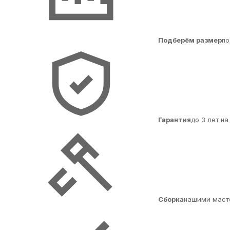
Подберём размер
по
Гарантия
до 3 лет н
Сборка
нашими маст