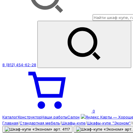
8 (812) 454-62-28
0
Каталог
Конструктор
Наши работы
Салон
Главная
/
Стандартная мебель
/
Шкафы-купе
/
Шкафы-купе "Эконом"
/