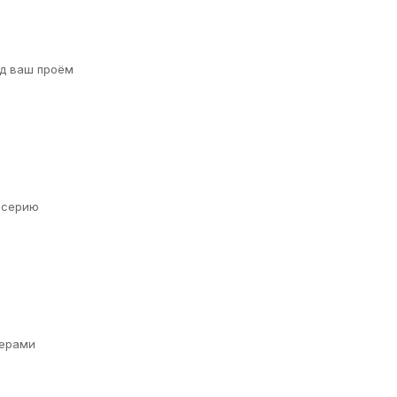
д ваш проём
а серию
ерами