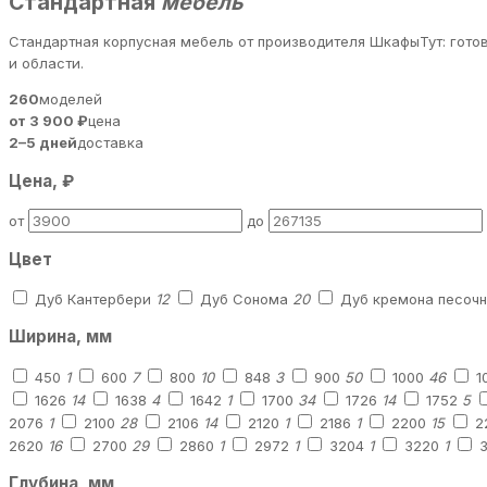
Стандартная
мебель
Стандартная корпусная мебель от производителя ШкафыТут: гот
и области.
260
моделей
от 3 900 ₽
цена
2–5 дней
доставка
Цена, ₽
от
до
Цвет
Дуб Кантербери
12
Дуб Сонома
20
Дуб кремона песоч
Ширина, мм
450
1
600
7
800
10
848
3
900
50
1000
46
1
1626
14
1638
4
1642
1
1700
34
1726
14
1752
5
2076
1
2100
28
2106
14
2120
1
2186
1
2200
15
2
2620
16
2700
29
2860
1
2972
1
3204
1
3220
1
Глубина, мм