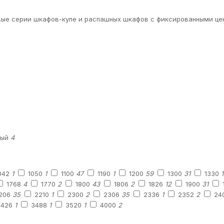
овые серии шкафов-купе и распашных шкафов с фиксированными це
ный
4
042
1
1050
1
1100
47
1190
1
1200
59
1300
31
1330
1
1768
4
1770
2
1800
43
1806
2
1826
12
1900
31
206
35
2210
1
2300
2
2306
35
2336
1
2352
2
24
3426
1
3488
1
3520
1
4000
2