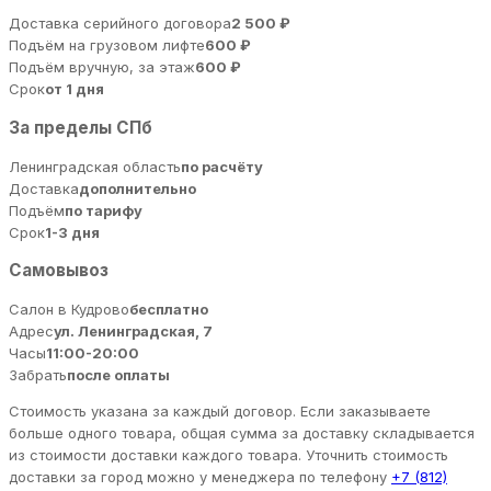
Доставка серийного договора
2 500 ₽
Подъём на грузовом лифте
600 ₽
Подъём вручную, за этаж
600 ₽
Срок
от 1 дня
За пределы СПб
Ленинградская область
по расчёту
Доставка
дополнительно
Подъём
по тарифу
Срок
1-3 дня
Самовывоз
Салон в Кудрово
бесплатно
Адрес
ул. Ленинградская, 7
Часы
11:00-20:00
Забрать
после оплаты
Стоимость указана за каждый договор. Если заказываете
больше одного товара, общая сумма за доставку складывается
из стоимости доставки каждого товара. Уточнить стоимость
доставки за город можно у менеджера по телефону
+7 (812)