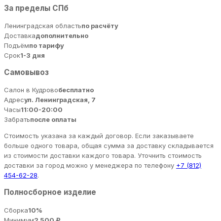
За пределы СПб
Ленинградская область
по расчёту
Доставка
дополнительно
Подъём
по тарифу
Срок
1-3 дня
Самовывоз
Салон в Кудрово
бесплатно
Адрес
ул. Ленинградская, 7
Часы
11:00-20:00
Забрать
после оплаты
Стоимость указана за каждый договор. Если заказываете
больше одного товара, общая сумма за доставку складывается
из стоимости доставки каждого товара. Уточнить стоимость
доставки за город можно у менеджера по телефону
+7 (812)
454-62-28
.
Полносборное изделие
Сборка
10%
Минимум
2 500 ₽