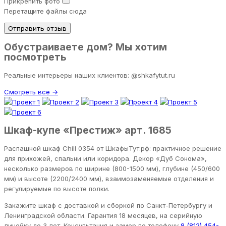
Прикрепить фото
Перетащите файлы сюда
Отправить отзыв
Обустраиваете дом? Мы хотим
посмотреть
Реальные интерьеры наших клиентов: @shkafytut.ru
Смотреть все →
Шкаф-купе «Престиж» арт. 1685
Распашной шкаф Chill 0354 от ШкафыТут.рф: практичное решение
для прихожей, спальни или коридора. Декор «Дуб Сонома»,
несколько размеров по ширине (800-1500 мм), глубине (450/600
мм) и высоте (2200/2400 мм), взаимозаменяемые отделения и
регулируемые по высоте полки.
Закажите шкаф с доставкой и сборкой по Санкт-Петербургу и
Ленинградской области. Гарантия 18 месяцев, на серийную
линейку до 3 лет. Консультация и замер по телефону
8 (812) 454-