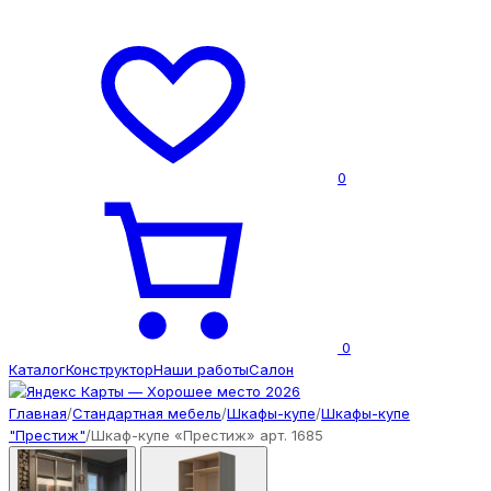
0
0
Каталог
Конструктор
Наши работы
Салон
Главная
/
Стандартная мебель
/
Шкафы-купе
/
Шкафы-купе
"Престиж"
/
Шкаф-купе «Престиж» арт. 1685